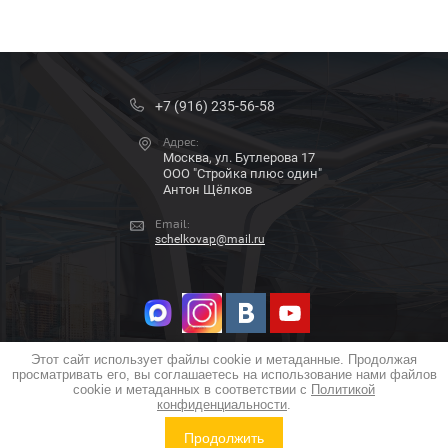
+7 (916) 235-56-58
Адрес:
Москва, ул. Бутлерова 17
ООО "Стройка плюс один"
Антон Щёлков
Email:
schelkovap@mail.ru
Этот сайт использует файлы cookie и метаданные. Продолжая
просматривать его, вы соглашаетесь на использование нами файлов
COPYRIGHT © 2018 - 2026
cookie и метаданных в соответствии с
Политикой
ПОЛИТИКА КОНФИДЕНЦИАЛЬНОСТИ
конфиденциальности
.
Megagroup.ru
Продолжить