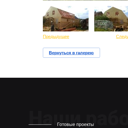
Предыдущее
След
Вернуться в галерею
Наши раб
Готовые проекты