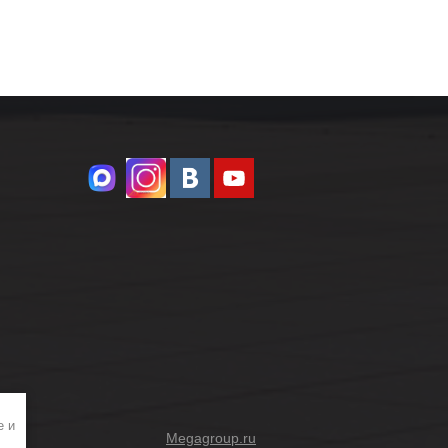
e и
Megagroup.ru