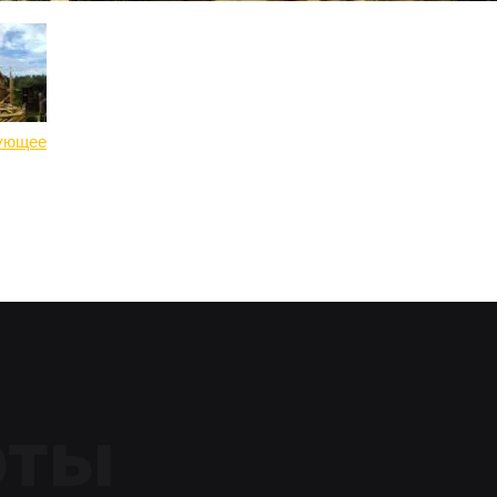
ующее
оты