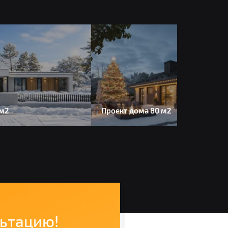
 м2
Проект дома 80 м2
льтацию!