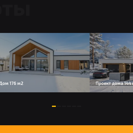
оты
Дом 176 м2
Проект дома 144