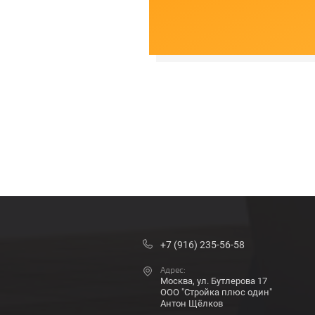
+7 (916) 235-56-58
Адрес:
Москва, ул. Бутлерова 17
ООО "Стройка плюс один"
Антон Щёлков