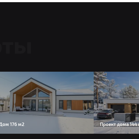
оты
Дом 176 м2
Проект дома 144