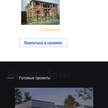
Следующее
Вернуться в галерею
Наши работы
Готовые проекты