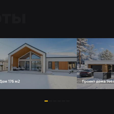
оты
Дом 176 м2
Проект дома 144