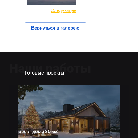
Следующее
Вернуться в галерею
Наши работы
Готовые проекты
Проект дома 80 м2
П