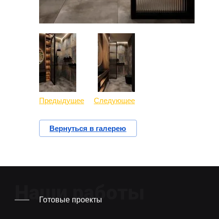
Предыдущее
Следующее
Вернуться в галерею
Наши работы
Готовые проекты